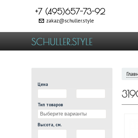
+7 (495)657-73-92
zakaz@schuller.style
ВЫ
Глав
Цена
ЗДЕ
31
И
Тип товаров
Высота, см.
И