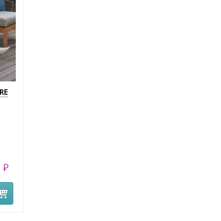
RE
 ₽