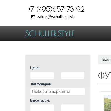
+7 (495)657-73-92
zakaz@schuller.style
ВЫ
Глав
Цена
ЗДЕ
ФУ
И
Тип товаров
Высота, см.
И