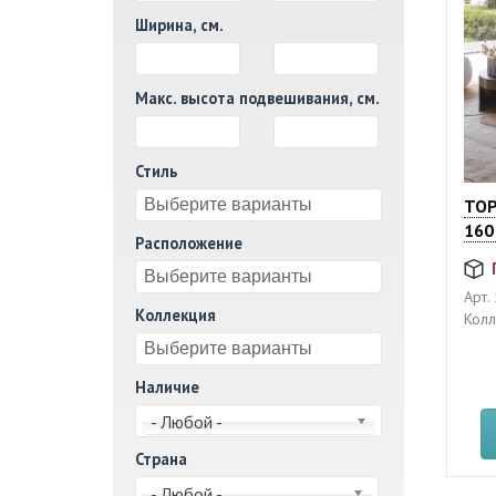
Ширина, см.
И
Макс. высота подвешивания, см.
И
Стиль
ТО
160
Расположение
Арт.
Коллекция
Колл
Наличие
- Любой -
Страна
- Любой -