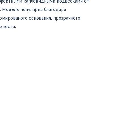
эффектными каплевидными подвесками от
r. Модель популярна благодаря
омированого основания, прозрачного
хности.