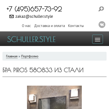
+7 (495)657-73-92
zakaz@schuller.style
О нас
Доставка и оплата
Контакты
Toggl
naviga
ВЫ
Главная
»
Портфолио
ЗДЕСЬ
БРА PIROS 580833 ИЗ СТАЛИ