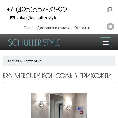
+7 (495)657-73-92
zakaz@schuller.style
О нас
Доставка и оплата
Контакты
Toggl
naviga
ВЫ
Главная
»
Портфолио
ЗДЕСЬ
БРА MERCURY, КОНСОЛЬ В ПРИХОЖЕЙ