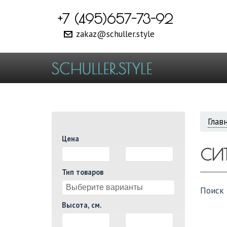
+7 (495)657-73-92
zakaz@schuller.style
ВЫ
Глав
Цена
ЗДЕ
СИ
И
Тип товаров
Поиск 
Высота, см.
И