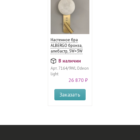
Настенное бра
ALBERGO бронза,
алебастр, 5W+3W
В наличии
Арт.
7164/9WL Odeon
light
26 870 ₽
Заказать