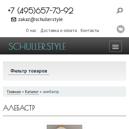
+7 (495)657-73-92
zakaz@schuller.style
О нас
Доставка и оплата
Контакты
Toggl
naviga
Фильтр товаров
ВЫ
Главная
»
Каталог
»
алебастр
ЗДЕСЬ
АЛЕБАСТР