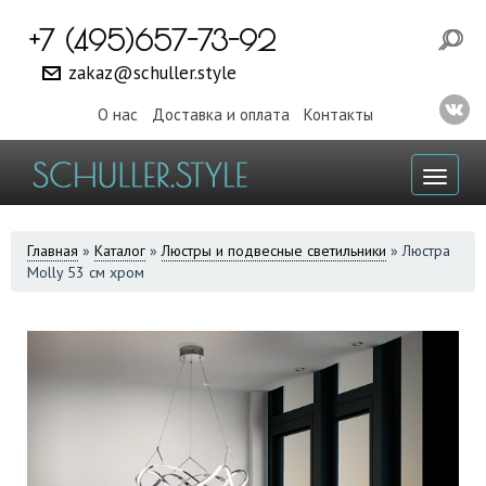
+7 (495)657-73-92
zakaz@schuller.style
О нас
Доставка и оплата
Контакты
Toggl
naviga
ВЫ
Главная
»
Каталог
»
Люстры и подвесные светильники
»
Люстра
Molly 53 см хром
ЗДЕСЬ