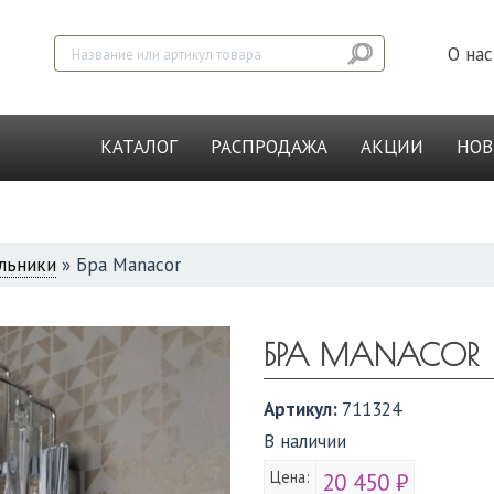
О нас
КАТАЛОГ
РАСПРОДАЖА
АКЦИИ
НО
льники
»
Бра Manacor
БРА MANACOR
Артикул:
711324
В наличии
Цена:
20 450 ₽