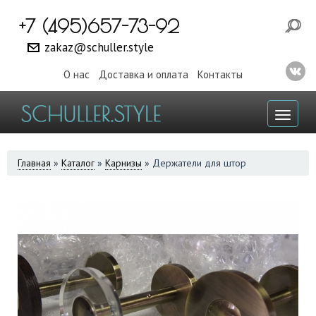
+7 (495)657-73-92
zakaz@schuller.style
О нас
Доставка и оплата
Контакты
Toggl
naviga
ВЫ
Главная
»
Каталог
»
Карнизы
»
Держатели для штор
ЗДЕСЬ