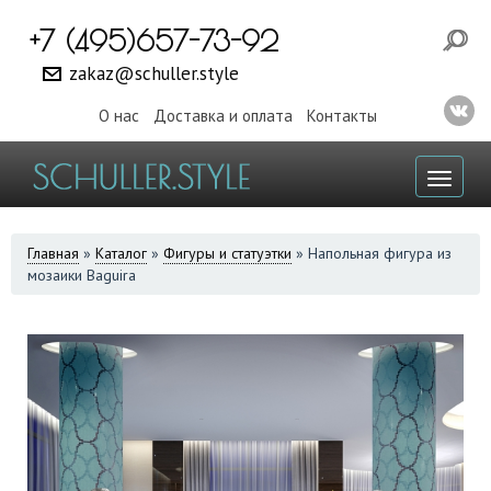
+7 (495)657-73-92
zakaz@schuller.style
О нас
Доставка и оплата
Контакты
Toggl
naviga
ВЫ
Главная
»
Каталог
»
Фигуры и статуэтки
»
Напольная фигура из
мозаики Baguira
ЗДЕСЬ