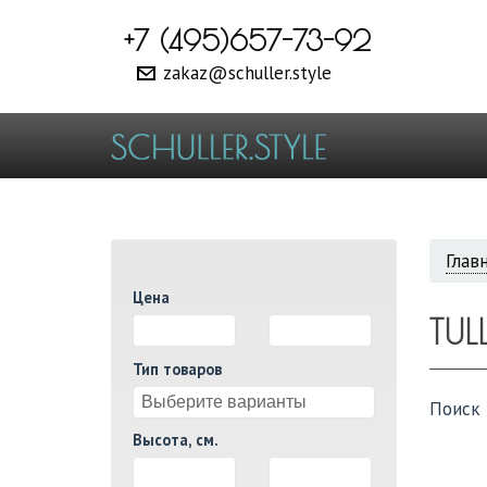
+7 (495)657-73-92
zakaz@schuller.style
ВЫ
Глав
Цена
ЗДЕ
TUL
И
Тип товаров
Поиск 
Высота, см.
И