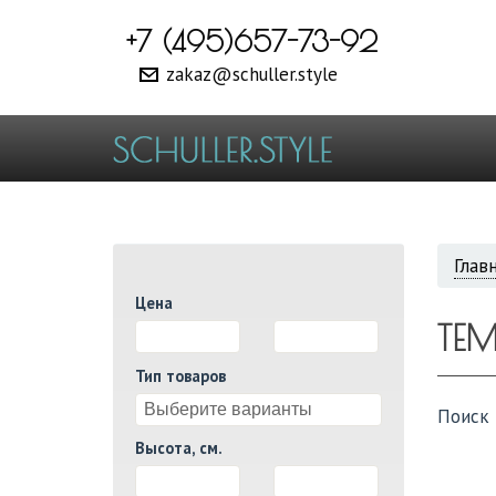
+7 (495)657-73-92
zakaz@schuller.style
ВЫ
Глав
Цена
ЗДЕ
TE
И
Тип товаров
Поиск 
Высота, см.
И