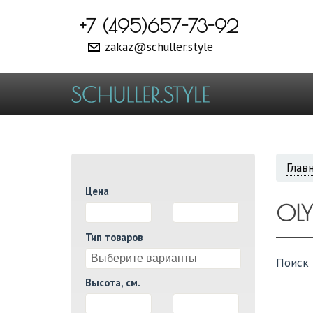
+7 (495)657-73-92
zakaz@schuller.style
ВЫ
Глав
Цена
ЗДЕ
OL
И
Тип товаров
Поиск 
Высота, см.
И