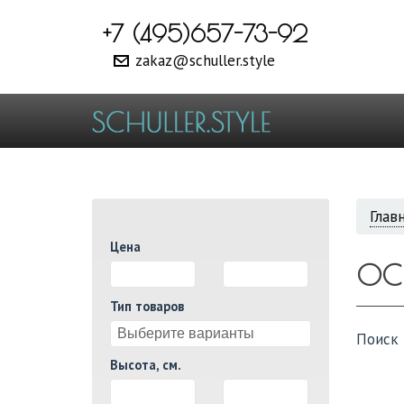
+7 (495)657-73-92
zakaz@schuller.style
ВЫ
Глав
Цена
ЗДЕ
OC
И
Тип товаров
Поиск 
Высота, см.
И