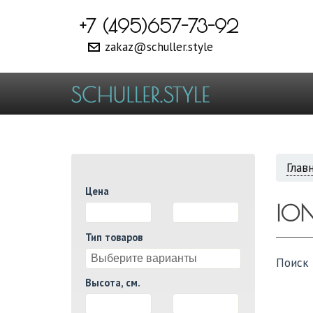
+7 (495)657-73-92
zakaz@schuller.style
ВЫ
Глав
Цена
ЗДЕ
IO
И
Тип товаров
Поиск 
Высота, см.
И