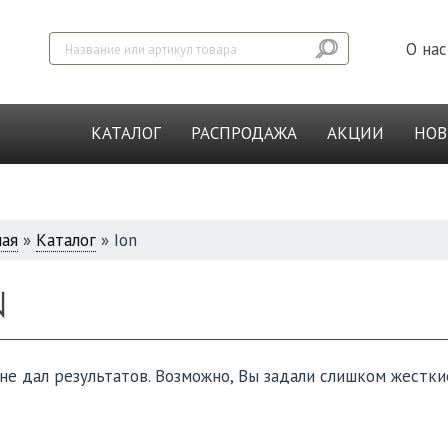
О нас
КАТАЛОГ
РАСПРОДАЖА
АКЦИИ
НО
ная
»
Каталог
»
Ion
СЬ
N
не дал результатов. Возможно, Вы задали слишком жестки