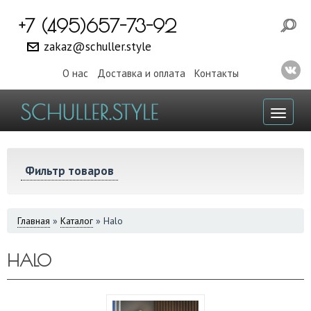
+7 (495)657-73-92
zakaz@schuller.style
О нас
Доставка и оплата
Контакты
Toggl
naviga
Фильтр товаров
ВЫ
Главная
»
Каталог
»
Halo
ЗДЕСЬ
HALO