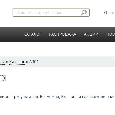
О нас
КАТАЛОГ
РАСПРОДАЖА
АКЦИИ
НО
ная
»
Каталог
»
А301
СЬ
01
не дал результатов. Возможно, Вы задали слишком жестки