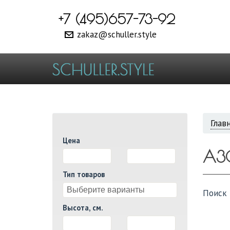
+7 (495)657-73-92
zakaz@schuller.style
ВЫ
Глав
Цена
ЗДЕ
А3
И
Тип товаров
Поиск 
Высота, см.
И